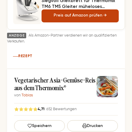
Siegvoll Gleitbrett für Thermomix
TM6 TM5 Gleiter müheloses
Verschieben Rollbrett aus Acryl -
Preis auf Amazon prüfen →
Weiß
ANZEIGE
Als Amazon-Partner verdienen wir an qualifizierten
Verkäufen.
REZEPT
Vegetarischer Asia-Gemüse-Reis
aus dem Thermomix®
von
Tobias
4,71
· 652 Bewertungen
G
Speichern
Drucken
e