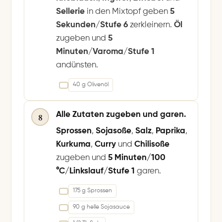
Sellerie
in den Mixtopf geben
5
Sekunden/Stufe 6
zerkleinern.
Öl
zugeben und
5
Minuten/Varoma/Stufe 1
andünsten.
40 g Olivenöl
Alle Zutaten zugeben und garen.
8
Sprossen
,
Sojasoße
,
Salz
,
Paprika
,
Kurkuma
,
Curry
und
Chilisoße
zugeben und
5 Minuten/100
°C/Linkslauf/Stufe 1
garen.
175 g Sprossen
90 g helle Sojasauce