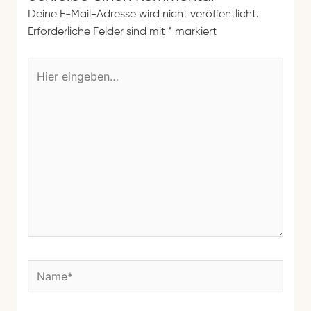
Deine E-Mail-Adresse wird nicht veröffentlicht.
Erforderliche Felder sind mit
*
markiert
H
i
e
r
e
i
n
g
e
b
e
n
N
…
a
m