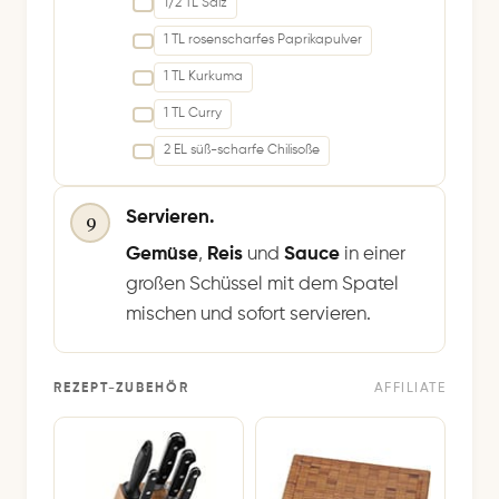
1/2 TL Salz
1 TL rosenscharfes Paprikapulver
1 TL Kurkuma
1 TL Curry
2 EL süß-scharfe Chilisoße
Servieren.
9
Gemüse
,
Reis
und
Sauce
in einer
großen Schüssel mit dem Spatel
mischen und sofort servieren.
REZEPT-ZUBEHÖR
AFFILIATE