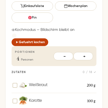
s
Einkaufsliste
Wochenplan
p
e
Pin
i
c
Kochmodus — Bildschirm bleibt an
h
e
Gefuehrt kochen
r
PORTIONEN
t
4
−
+
S
Personen
p
e
ZUTATEN
0 / 18 ✓
i
c
200 g
Weißkraut
h
e
100 g
Karotte
r
n