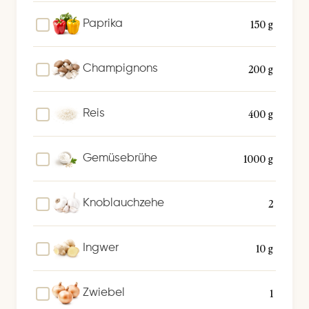
150 g
Paprika
200 g
Champignons
400 g
Reis
1000 g
Gemüsebrühe
2
Knoblauchzehe
10 g
Ingwer
1
Zwiebel