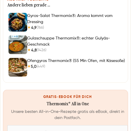
Andere lieben gerade …
Gyros-Salat Thermomix®: Aroma kommt vom
Dressing
4,9
(766)
★
Gulaschsuppe Thermomix®: echter Gulyás-
Geschmack
4,8
(1426)
★
Ofengyros Thermomix® (55 Min Ofen, mit Käsesoße)
5,0
(449)
★
GRATIS-EBOOK FÜR DICH
Thermomix® All in One
Unsere besten All-in-One-Rezepte gratis als eBook, direkt in
dein Postfach.
E