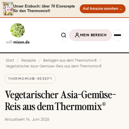
Anzeige
Unser Eisbuch: über 70 Eisrezepte
Auf Amazon ansehen →
für den Thermomix®
MEIN BEREICH
Start
/
Rezepte
/
Beilagen aus dem Thermomix®
/
Vegetarischer Asia-Gemüse-Reis aus dem Thermomix®
THERMOMIX®-REZEPT
Vegetarischer Asia-Gemüse-
Reis aus dem Thermomix®
Aktualisiert 14. Juni 2026