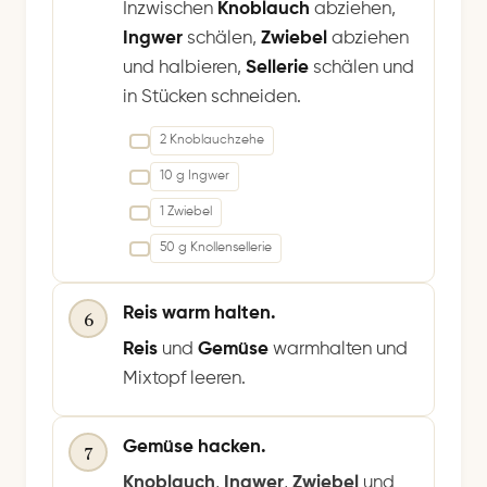
Inzwischen
Knoblauch
abziehen,
Ingwer
schälen,
Zwiebel
abziehen
und halbieren,
Sellerie
schälen und
in Stücken schneiden.
2 Knoblauchzehe
10 g Ingwer
1 Zwiebel
50 g Knollensellerie
Reis warm halten.
6
Reis
und
Gemüse
warmhalten und
Mixtopf leeren.
Gemüse hacken.
7
Knoblauch
,
Ingwer
,
Zwiebel
und