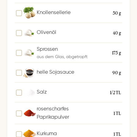
50 g
Knollensellerie
40 g
Olivenöl
Sprossen
175 g
aus dem Glas, abgetropft
90 g
helle Sojasauce
1/2 TL
Salz
rosenscharfes
1 TL
Paprikapulver
1 TL
Kurkuma