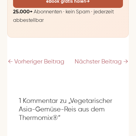
eBook gratis holen
→
a
25.000+
Abonnenten · kein Spam · jederzeit
i
abbestellbar
l
-
A
d
r
e
←
Vorheriger Beitrag
Nächster Beitrag
→
s
s
e
1 Kommentar zu „Vegetarischer
Asia-Gemüse-Reis aus dem
Thermomix®“