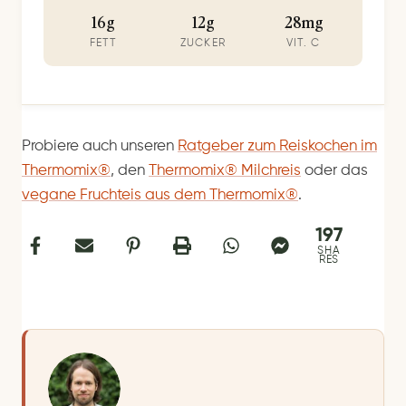
16g
12g
28mg
FETT
ZUCKER
VIT. C
Probiere auch unseren
Ratgeber zum Reiskochen im
Thermomix®
, den
Thermomix® Milchreis
oder das
vegane Fruchteis aus dem Thermomix®
.
197
SHA
RES