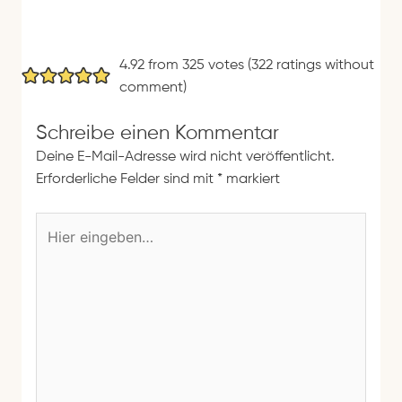
4.92 from 325 votes (
322 ratings without
comment
)
Schreibe einen Kommentar
Deine E-Mail-Adresse wird nicht veröffentlicht.
Erforderliche Felder sind mit
*
markiert
H
i
e
r
e
i
n
g