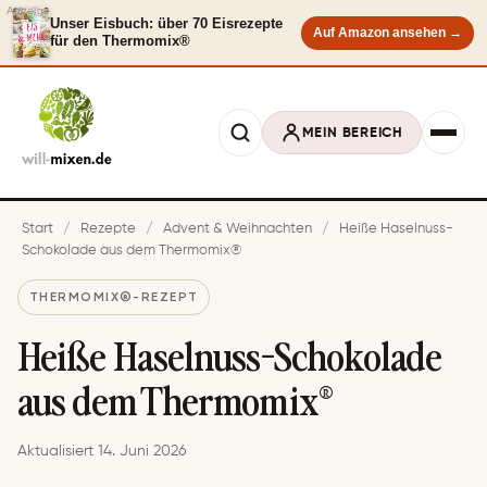
Anzeige
Unser Eisbuch: über 70 Eisrezepte
Auf Amazon ansehen →
für den Thermomix®
MEIN BEREICH
Start
/
Rezepte
/
Advent & Weihnachten
/
Heiße Haselnuss-
Schokolade aus dem Thermomix®
THERMOMIX®-REZEPT
Heiße Haselnuss-Schokolade
aus dem Thermomix®
Aktualisiert 14. Juni 2026