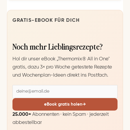
GRATIS-EBOOK FÜR DICH
Noch mehr Lieblingsrezepte?
Hol dir unser eBook „Thermomix® All in One"
gratis, dazu 3× pro Woche getestete Rezepte
und Wochenplan-Ideen direkt ins Postfach.
E
-
M
eBook gratis holen
→
a
25.000+
Abonnenten · kein Spam · jederzeit
i
abbestellbar
l