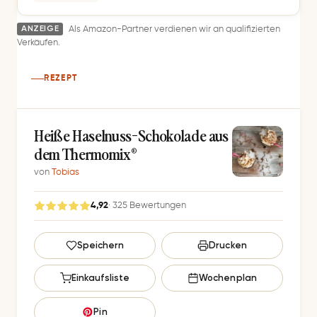
ANZEIGE
Als Amazon-Partner verdienen wir an qualifizierten
Verkäufen.
REZEPT
Heiße Haselnuss-Schokolade aus
dem Thermomix®
von
Tobias
4,92
· 325 Bewertungen
G
Speichern
Drucken
e
s
Einkaufsliste
Wochenplan
p
e
Pin