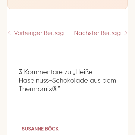
-
A
d
r
e
←
Vorheriger Beitrag
Nächster Beitrag
→
s
s
e
3 Kommentare zu „Heiße
Haselnuss-Schokolade aus dem
Thermomix®“
SUSANNE BÖCK