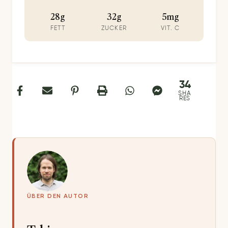
28g
32g
5mg
FETT
ZUCKER
VIT. C
34
SHA
RES
ÜBER DEN AUTOR