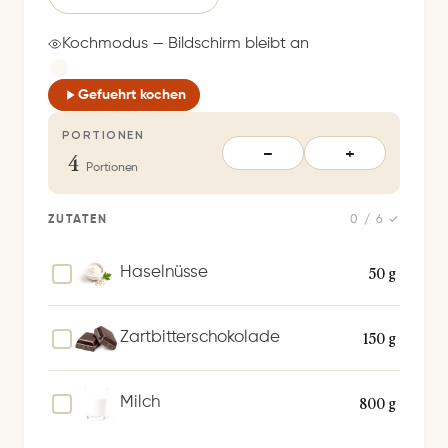
i
c
Kochmodus — Bildschirm bleibt an
h
e
Gefuehrt kochen
r
PORTIONEN
t
4
−
+
S
Portionen
p
e
ZUTATEN
0 / 6 ✓
i
c
50 g
Haselnüsse
h
e
150 g
Zartbitterschokolade
r
n
800 g
Milch