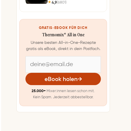
4,9
(6801)
★
GRATIS-EBOOK FÜR DICH
Thermomix® All in One
Unsere besten All-in-One-Rezepte
gratis als eBook, direkt in dein Postfach.
E
-
eBook holen
→
M
25.000+
Mixer:innen lesen schon mit.
a
Kein Spam. Jederzeit abbestellbar.
i
l