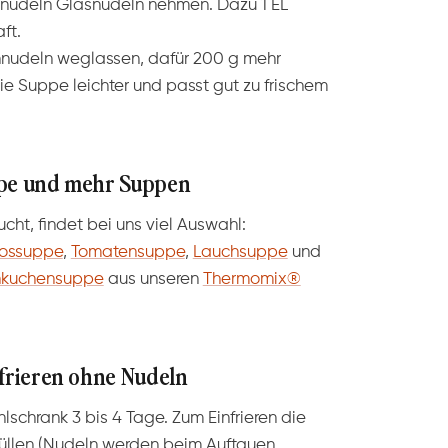
nnudeln Glasnudeln nehmen. Dazu 1 EL
ft.
nudeln weglassen, dafür 200 g mehr
 Suppe leichter und passt gut zu frischem
ppe und mehr Suppen
ht, findet bei uns viel Auswahl:
ossuppe
,
Tomatensuppe
,
Lauchsuppe
und
nkuchensuppe
aus unseren
Thermomix®
nfrieren ohne Nudeln
lschrank 3 bis 4 Tage. Zum Einfrieren die
füllen (Nudeln werden beim Auftauen