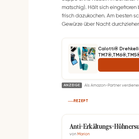
matschig). Hält sich eingefrore
frisch dazukochen. Am besten s
Gewürze über Nacht durchziehen
Calotti® Drehkell
TM7®,TM6®,TM5® 
Mixgut dank flexib
Zentrierfunktion
ANZEIGE
Als Amazon-Partner verdienen 
REZEPT
Anti-Erkältungs-Hühners
von
Marion