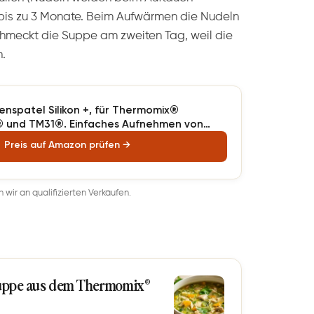
n bis zu 3 Monate. Beim Aufwärmen die Nudeln
chmeckt die Suppe am zweiten Tag, weil die
.
enspatel Silikon +, für Thermomix®
und TM31®. Einfaches Aufnehmen von
ler Silikonflanke und patentierter
Preis auf Amazon prüfen →
 - Made in Germany
wir an qualifizierten Verkäufen.
uppe aus dem Thermomix®