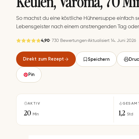
Keulen, Varoma, 70 Mi
So machst du eine köstliche Hühnersuppe einfach s
Lebensgeister nach einem anstrengenden Tag oder b
4,90
· 730 Bewertungen
·
Aktualisiert 14. Juni 2026
Gespeichert
Direkt zum Rezept
Speichern
Druc
Speichern
Pin
AKTIV
GESAM
20
1,2
Min
Std