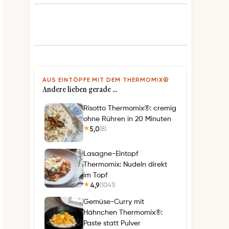
AUS EINTÖPFE MIT DEM THERMOMIX®
Andere lieben gerade …
Risotto Thermomix®: cremig
ohne Rühren in 20 Minuten
5,0
(8)
★
Lasagne-Eintopf
Thermomix: Nudeln direkt
im Topf
4,9
(1041)
★
Gemüse-Curry mit
Hähnchen Thermomix®:
Paste statt Pulver