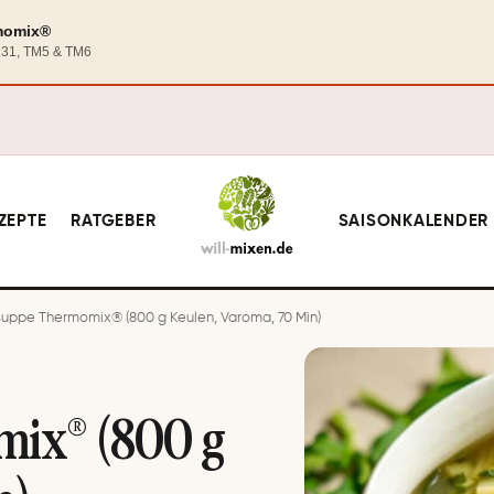
rmomix®
TM31, TM5 & TM6
ZEPTE
RATGEBER
SAISONKALENDER
uppe Thermomix® (800 g Keulen, Varoma, 70 Min)
ix® (800 g