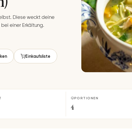
n)
elbst. Diese weckt deine
ei einer Erkältung.
ken
Einkaufsliste
T
PORTIONEN
4