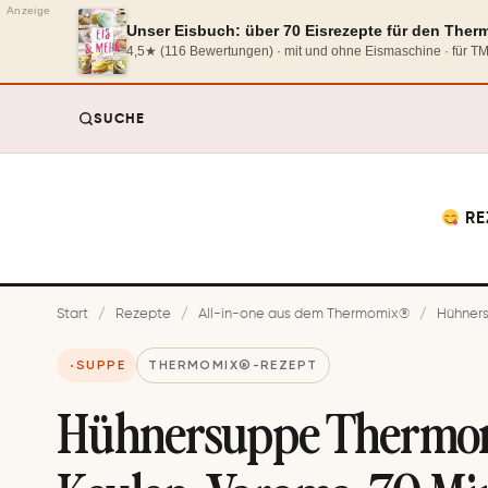
Anzeige
Unser Eisbuch: über 70 Eisrezepte für den The
4,5★ (116 Bewertungen) · mit und ohne Eismaschine · für 
SUCHE
RE
Start
/
Rezepte
/
All-in-one aus dem Thermomix®
/
Hühners
SUPPE
THERMOMIX®-REZEPT
Hühnersuppe Thermom