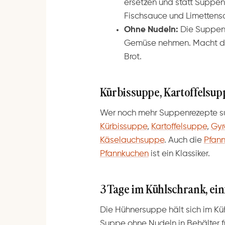
ersetzen und statt Suppe
Fischsauce und Limettensa
Ohne Nudeln:
Die Suppen
Gemüse nehmen. Macht die
Brot.
Kürbissuppe, Kartoffelsu
Wer noch mehr Suppenrezepte suc
Kürbissuppe
,
Kartoffelsuppe
,
Gyr
Käselauchsuppe
. Auch die
Pfan
Pfannkuchen
ist ein Klassiker.
3 Tage im Kühlschrank, ei
Die Hühnersuppe hält sich im Küh
Suppe ohne Nudeln in Behälter 