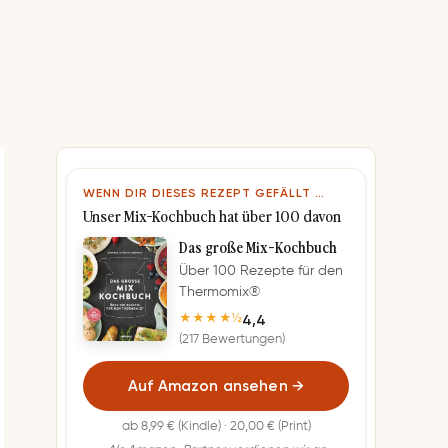
WENN DIR DIESES REZEPT GEFÄLLT …
Unser Mix-Kochbuch hat über 100 davon
Das große Mix-Kochbuch
Über 100 Rezepte für den
Thermomix®
4,4
★★★★½
(217 Bewertungen)
Auf Amazon ansehen
→
ab 8,99 € (Kindle) · 20,00 € (Print)