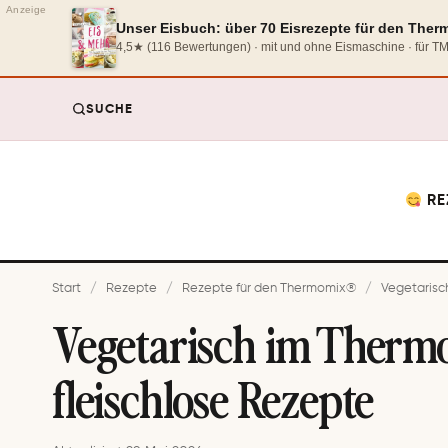
Anzeige
Unser Eisbuch: über 70 Eisrezepte für den The
4,5★ (116 Bewertungen) · mit und ohne Eismaschine · für 
SUCHE
RE
Start
/
Rezepte
/
Rezepte für den Thermomix®
/
Vegetarisch
Vegetarisch im Therm
fleischlose Rezepte