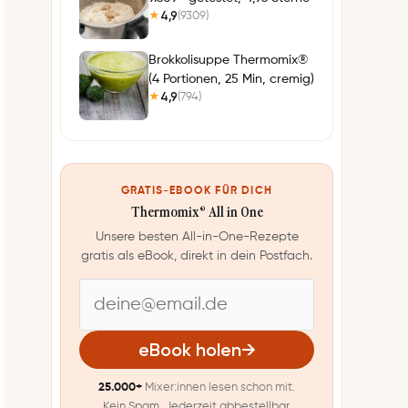
4,9
(9309)
★
Brokkolisuppe Thermomix®
(4 Portionen, 25 Min, cremig)
4,9
(794)
★
GRATIS-EBOOK FÜR DICH
Thermomix® All in One
Unsere besten All-in-One-Rezepte
gratis als eBook, direkt in dein Postfach.
E
-
eBook holen
→
M
25.000+
Mixer:innen lesen schon mit.
a
Kein Spam. Jederzeit abbestellbar.