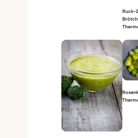
Ruck-Z
Brötch
Therm
Rosenk
Therm