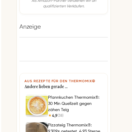
Als Amazon-Partner verdienen wir an
qualifizierten Verkäufen.
Anzeige
AUS REZEPTE FÜR DEN THERMOMIX®
Andere lieben gerade …
Pfannkuchen Thermomix®:
30 Min Quellzeit gegen
zähen Teig
4,9
(38)
★
Pizzateig Thermomix®:
9.309× getestet, 4,93 Sterne