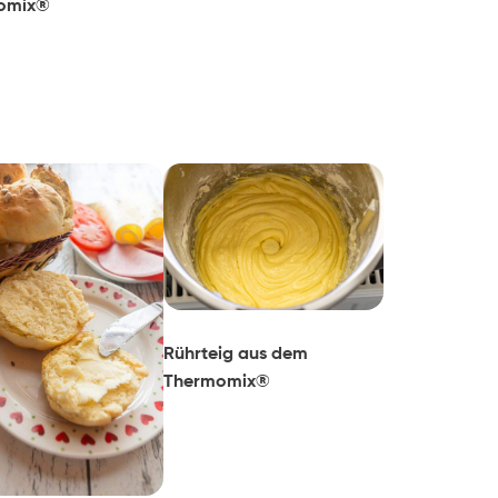
omix®
Rührteig aus dem
Thermomix®