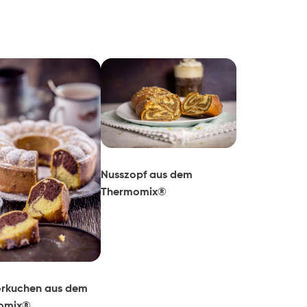
Nusszopf aus dem
Thermomix®
rkuchen aus dem
omix®