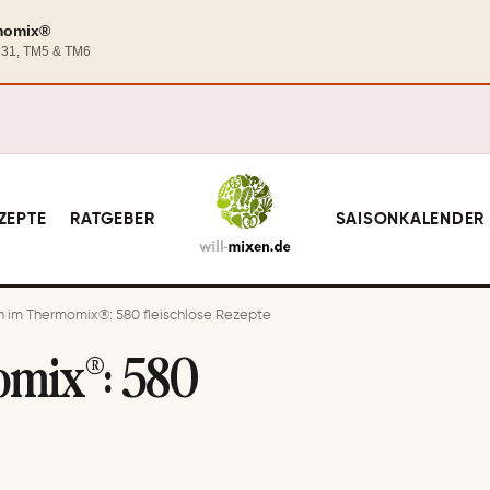
rmomix®
TM31, TM5 & TM6
ZEPTE
RATGEBER
SAISONKALENDER
 im Thermomix®: 580 fleischlose Rezepte
omix®: 580