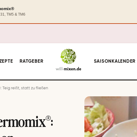
rmomix®
TM31, TM5 & TM6
ZEPTE
RATGEBER
SAISONKALENDER
eig reißt, statt zu fließen
hermomix®: