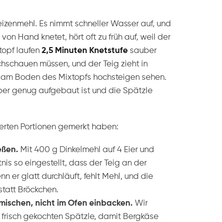
izenmehl. Es nimmt schneller Wasser auf, und
von Hand knetet, hört oft zu früh auf, weil der
xtopf laufen
2,5 Minuten Knetstufe
sauber
chschauen müssen, und der Teig zieht in
ir am Boden des Mixtopfs hochsteigen sehen.
eber genug aufgebaut ist und die Spätzle
derten Portionen gemerkt haben:
eßen.
Mit 400 g Dinkelmehl auf 4 Eier und
nis so eingestellt, dass der Teig an der
n er glatt durchläuft, fehlt Mehl, und die
statt Bröckchen.
nmischen, nicht im Ofen einbacken.
Wir
frisch gekochten Spätzle, damit Bergkäse