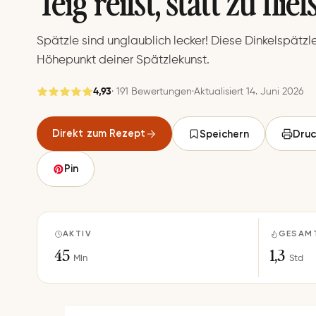
Teig reißt, statt zu flie
Spätzle sind unglaublich lecker! Diese Dinkelspätzl
Höhepunkt deiner Spätzlekunst.
4,93
· 191 Bewertungen
·
Aktualisiert 14. Juni 2026
Gespeichert
Direkt zum Rezept
Speichern
Druc
Speichern
Pin
AKTIV
GESAM
45
1,3
Min
Std