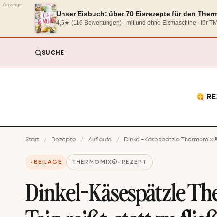
Anzeige
Unser Eisbuch: über 70 Eisrezepte für den The
4,5★ (116 Bewertungen) · mit und ohne Eismaschine · für 
SUCHE
RE
Start
/
Rezepte
/
Aufläufe
/
Dinkel-Käsespätzle Thermomix®: T
BEILAGE
THERMOMIX®-REZEPT
Dinkel-Käsespätzle T