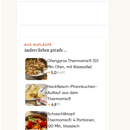
AUS AUFLÄUFE
Andere lieben gerade …
Ofengyros Thermomix® (55
Min Ofen, mit Käsesoße)
5,0
(449)
★
Hackfleisch-Pfannkuchen-
Auflauf aus dem
Thermomix®
4,9
(7)
★
Schaschliktopf
Thermomix®: 4 Portionen,
120 Min, klassisch