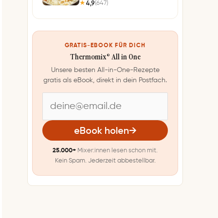
4,9
(647)
★
GRATIS-EBOOK FÜR DICH
Thermomix® All in One
Unsere besten All-in-One-Rezepte
gratis als eBook, direkt in dein Postfach.
E
-
eBook holen
→
M
25.000+
Mixer:innen lesen schon mit.
a
Kein Spam. Jederzeit abbestellbar.
i
l