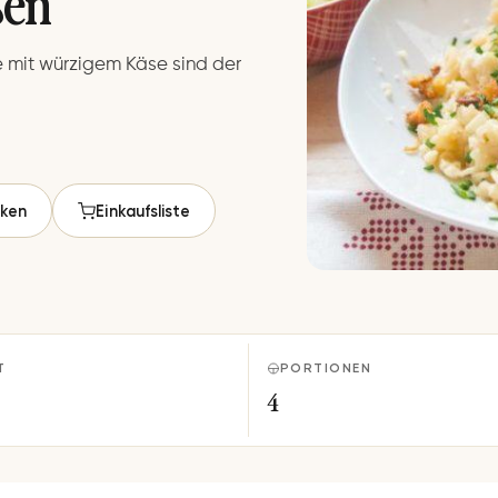
ßen
e mit würzigem Käse sind der
ken
Einkaufsliste
T
PORTIONEN
4