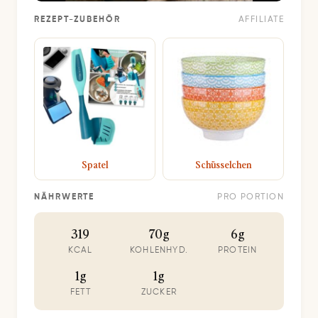
REZEPT-ZUBEHÖR
AFFILIATE
Spatel
Schüsselchen
NÄHRWERTE
PRO PORTION
319
70g
6g
KCAL
KOHLENHYD.
PROTEIN
1g
1g
FETT
ZUCKER