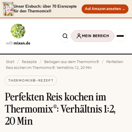
Anzeige
Unser Eisbuch: über 70 Eisrezepte
Auf Amazon ansehen →
für den Thermomix®
MEIN BEREICH
Start
/
Rezepte
/
Beilagen aus dem Thermomix®
/
Perfekten
Reis kochen im Thermomix®: Verhältnis 1:2, 20 Min
THERMOMIX®-REZEPT
Perfekten Reis kochen im
Thermomix®: Verhältnis 1:2,
20 Min