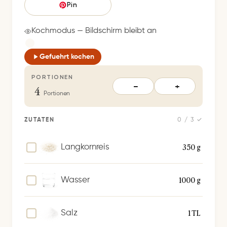
e
Pin
i
c
Kochmodus — Bildschirm bleibt an
h
e
Gefuehrt kochen
r
PORTIONEN
t
4
−
+
S
Portionen
p
e
ZUTATEN
0 / 3 ✓
i
c
350 g
Langkornreis
h
e
1000 g
Wasser
r
n
1 TL
Salz