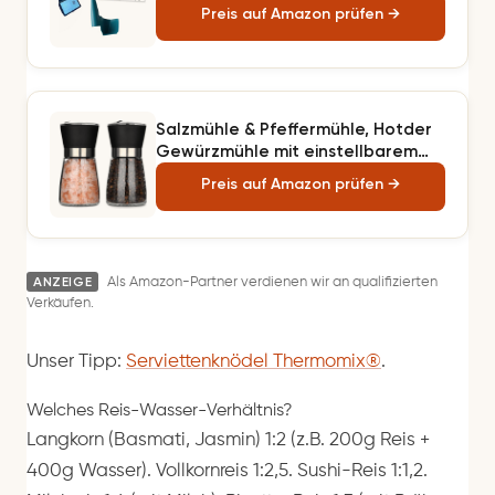
und TM31® zum Entnehmen,
Preis auf Amazon prüfen →
Schöpfen und Portionieren
Salzmühle & Pfeffermühle, Hotder
Gewürzmühle mit einstellbarem
Keramikmahlwerk,
Preis auf Amazon prüfen →
Pfeffermühlenset aus Glas, auch
als Chilimühle für Verschiedene
Gewürze
ANZEIGE
Als Amazon-Partner verdienen wir an qualifizierten
Verkäufen.
Unser Tipp:
Serviettenknödel Thermomix®
.
Welches Reis-Wasser-Verhältnis?
Langkorn (Basmati, Jasmin) 1:2 (z.B. 200g Reis +
400g Wasser). Vollkornreis 1:2,5. Sushi-Reis 1:1,2.