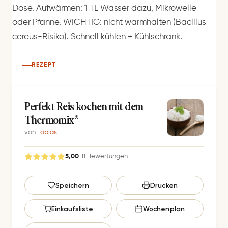
Dose. Aufwärmen: 1 TL Wasser dazu, Mikrowelle
oder Pfanne. WICHTIG: nicht warmhalten (Bacillus
cereus-Risiko). Schnell kühlen + Kühlschrank.
REZEPT
Perfekt Reis kochen mit dem
Thermomix®
von
Tobias
5,00
· 8 Bewertungen
G
Speichern
Drucken
e
s
Einkaufsliste
Wochenplan
p