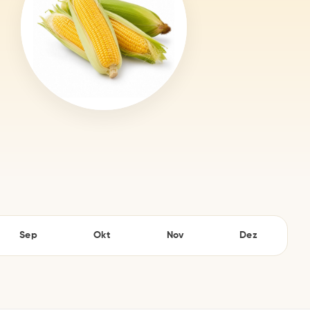
Sep
Okt
Nov
Dez