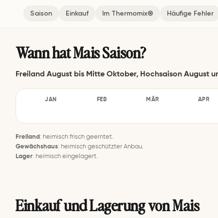
Saison
Einkauf
Im Thermomix®
Häufige Fehler
Wann hat Mais Saison?
Freiland August bis Mitte Oktober, Hochsaison August 
JAN
FEB
MÄR
APR
–
–
–
–
Freiland
: heimisch frisch geerntet.
Gewächshaus
: heimisch geschützter Anbau.
Lager
: heimisch eingelagert.
Einkauf und Lagerung von Mais