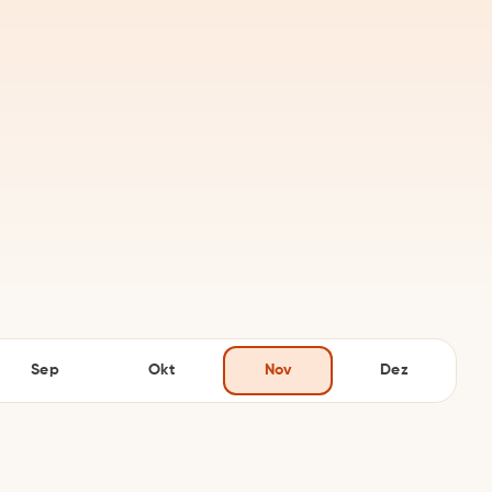
Sep
Okt
Nov
Dez