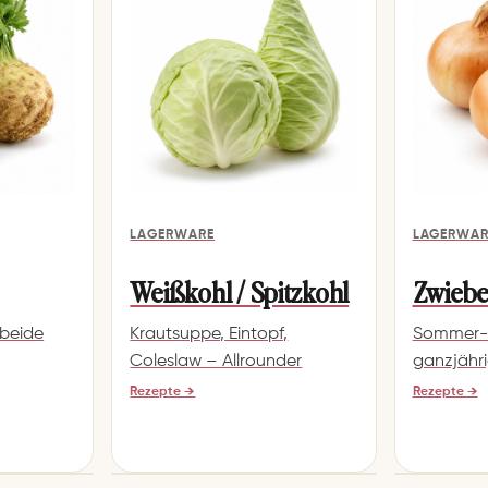
LAGERWARE
LAGERWAR
Weißkohl / Spitzkohl
Zwiebe
 beide
Krautsuppe, Eintopf,
Sommer-F
Coleslaw – Allrounder
ganzjähr
Rezepte →
Rezepte →