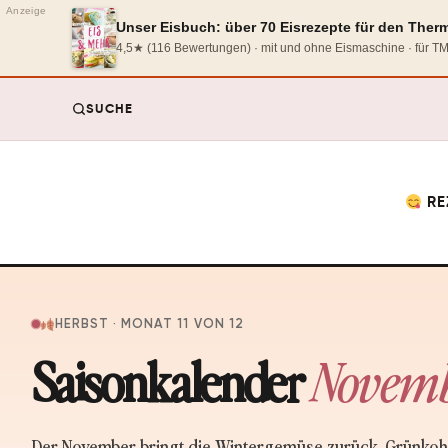
Anzeige
Unser Eisbuch: über 70 Eisrezepte für den The
4,5★ (116 Bewertungen) · mit und ohne Eismaschine · für 
SUCHE
RE
HERBST · MONAT 11 VON 12
Saisonkalender
Novem
Der November bringt die Wintergemüse zurück. Grünkohl