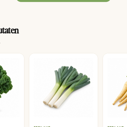
utaten
.