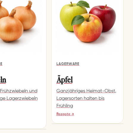
E
LAGERWARE
ln
Äpfel
rühzwiebeln und
Ganzjähriges Heimat-Obst,
ige Lagerzwiebeln
Lagersorten halten bis
Frühling
Rezepte →