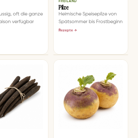
FREILAND
Pilze
ussig, oft die ganze
Heimische Speisepilze von
aison verfügbar
Spätsommer bis Frostbeginn
Rezepte →