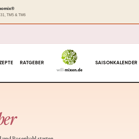
rmomix®
TM31, TM5 & TM6
ZEPTE
RATGEBER
SAISONKALENDER
ber
 und Rosenkohl starten