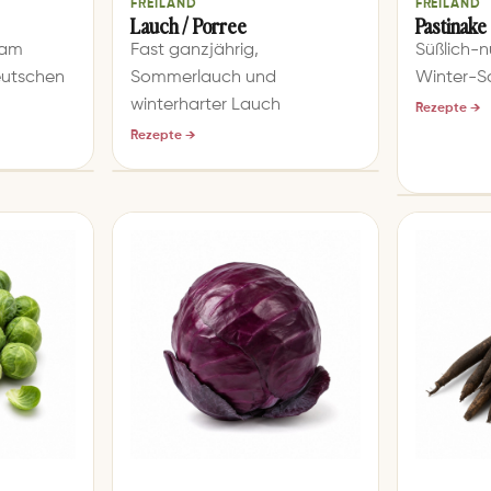
FREILAND
FREILAND
Lauch / Porree
Pastinake
 am
Fast ganzjährig,
Süßlich-n
eutschen
Sommerlauch und
Winter-S
winterharter Lauch
Rezepte →
Rezepte →