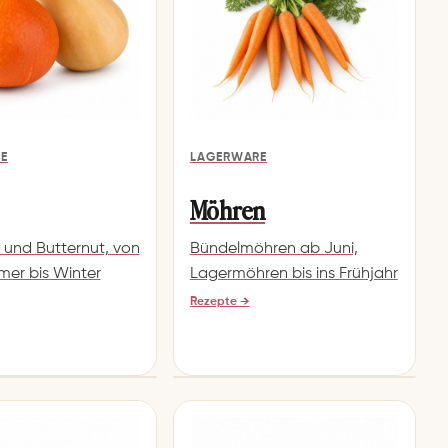
E
LAGERWARE
Möhren
 und Butternut, von
Bündelmöhren ab Juni,
er bis Winter
Lagermöhren bis ins Frühjahr
Rezepte →