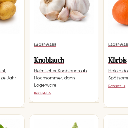
LAGERWARE
LAGERWAR
Knoblauch
Kürbis
uni,
Heimischer Knoblauch ab
Hokkaido
ze Jahr
Hochsommer, dann
Spätsomm
Lagerware
Rezepte →
Rezepte →