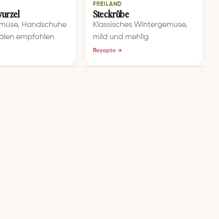
FREILAND
urzel
Steckrübe
müse, Handschuhe
Klassisches Wintergemüse,
älen empfohlen
mild und mehlig
Rezepte →