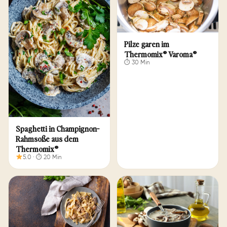
Pil­ze ga­ren im
Thermomix® Varoma®
⏱ 30 Min
Spa­ghet­ti in Cham­pi­gnon-
Rahm­so­ße aus dem
Thermomix®
5.0 · ⏱ 20 Min