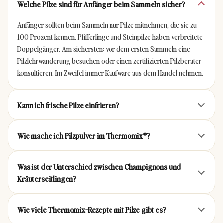
Welche Pilze sind für Anfänger beim Sammeln sicher?
Anfänger sollten beim Sammeln nur Pilze mitnehmen, die sie zu
100 Prozent kennen. Pfifferlinge und Steinpilze haben verbreitete
Doppelgänger. Am sichersten: vor dem ersten Sammeln eine
Sattmacher-Salat aus dem
Pizzasuppe aus dem
Pilzlehrwanderung besuchen oder einen zertifizierten Pilzberater
Thermomix®
Thermomix®
konsultieren. Im Zweifel immer Kaufware aus dem Handel nehmen.
4.9 · ⏱ 35 Min
4.9 · ⏱ 35 Min
Kann ich frische Pilze einfrieren?
Wie mache ich Pilzpulver im Thermomix®?
Was ist der Unterschied zwischen Champignons und
Pizzakranz aus dem
Gyrossuppe aus dem
Kräuterseitlingen?
Thermomix®
Thermomix®
4.9 · ⏱ 85 Min
4.9 · ⏱ 320 Min
Wie viele Thermomix-Rezepte mit Pilze gibt es?