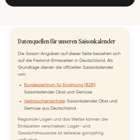
4.9 · ⏱ 55 Min
Datenquellen für unseren Saisonkalender
Die Saison-Angaben auf dieser Seite beziehen sich
Pizza-Auflauf aus dem
Hühnerfrikassee aus dem
auf die Freiland-Erntezeiten in Deutschland. Als
Thermomix®
Thermomix® (All-in-one)
Grundlage dienen die offiziellen Saisonkalender
4.9 · ⏱ 50 Min
4.8 · ⏱ 55 Min
von:
Bundeszentrum für Ernährung (BZfE)
:
Saisonkalender Obst und Gemüse
Verbraucherzentrale
: Saisonkalender Obst und
Gemüse aus Deutschland
Regionale Lagen und das Wetter können die
Erntezeiten verschieben. Lager- und
Low Carb Blumenkohlpizza
Gewächshausware ist teilweise ganzjährig
aus dem Thermomix
verfügbar.