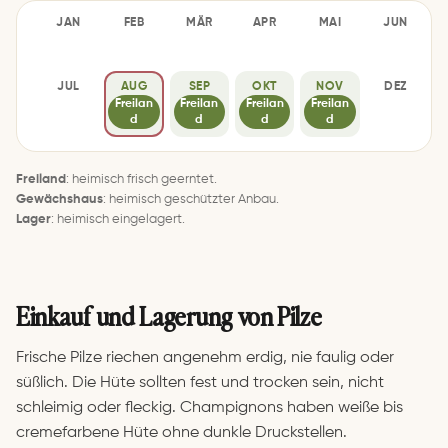
JAN
FEB
MÄR
APR
MAI
JUN
–
–
–
–
–
–
JUL
AUG
SEP
OKT
NOV
DEZ
–
Freilan
Freilan
Freilan
Freilan
–
d
d
d
d
Freiland
: heimisch frisch geerntet.
Gewächshaus
: heimisch geschützter Anbau.
Lager
: heimisch eingelagert.
Einkauf und Lagerung von Pilze
Frische Pilze riechen angenehm erdig, nie faulig oder
süßlich. Die Hüte sollten fest und trocken sein, nicht
schleimig oder fleckig. Champignons haben weiße bis
cremefarbene Hüte ohne dunkle Druckstellen.