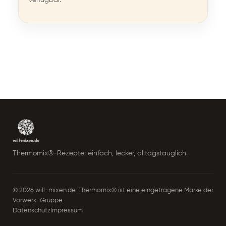
4.8 · ⏱ 60 Min
Pekingsuppe aus dem
Thermomix®
4.8 · ⏱ 35 Min
Thermomix®-Rezepte: einfach, lecker, alltagstauglich.
Pizzatopf aus dem
© 2026 will-mixen.de. Thermomix® ist eine eingetragene Marke der
Thermomix®
Vorwerk-Gruppe.
4.8 · ⏱ 35 Min
Datenschutz
Impressum