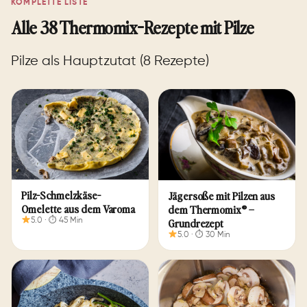
KOMPLETTE LISTE
Alle 38 Thermomix-Rezepte mit Pilze
Pilze als Hauptzutat (8 Rezepte)
Pilz-Schmelzkäse-
Jägersoße mit Pilzen aus
Omelette aus dem Varoma
dem Thermomix® –
Grundrezept
5.0 · ⏱ 45 Min
5.0 · ⏱ 30 Min