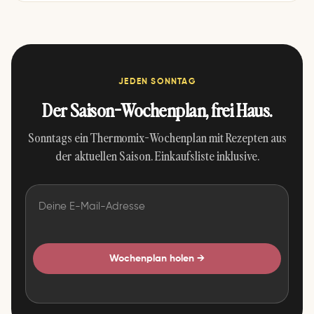
JEDEN SONNTAG
Sauce Cédard aus dem
Kartoffelsuppe aus dem
Der Saison-Wochenplan, frei Haus.
Thermomix® –
Thermomix®
Abwandlung Sauce
4.9 · ⏱ 55 Min
Hollandaise
Sonntags ein Thermomix-Wochenplan mit Rezepten aus
4.9 · ⏱ 25 Min
der aktuellen Saison. Einkaufsliste inklusive.
Wochenplan holen →
Pizza-Pasta-Auflauf aus
Kürbisrisotto aus dem
dem Thermomix®
Thermomix®
4.9 · ⏱ 65 Min