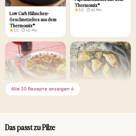
Thermomix®
5.0 · ⏱ 60 Min
Low Carb Hähnchen-
Geschnetzeltes aus dem
Thermomix®
5.0 · ⏱ 40 Min
Gemüse-Hähnchen auf
Alle 30 Rezepte anzeigen ↓
Mini-Calzone aus dem
Wellenbandnudeln
Thermomix®
5.0 · ⏱ 40 Min
5.0 · ⏱ 95 Min
Das passt zu Pilze