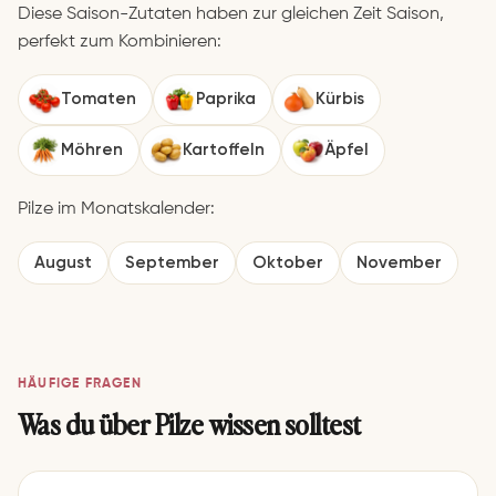
Diese Saison-Zutaten haben zur gleichen Zeit Saison,
perfekt zum Kombinieren:
Ge­mü­se­spie­ße mit dem
Te­riya­ki mit gedämpftem
Tomaten
Paprika
Kürbis
Thermomix®
Gemüse aus dem
Thermomix®
⏱ 25 Min
Möhren
Kartoffeln
Äpfel
⏱ 48 Min
Pilze im Monatskalender:
August
September
Oktober
November
Ofengyros aus dem
One-Pot Lachsnudeln aus
HÄUFIGE FRAGEN
Thermomix®
dem Thermomix®
Was du über Pilze wissen solltest
5.0 · ⏱ 135 Min
4.9 · ⏱ 30 Min