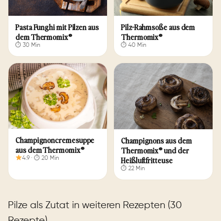
Pilz-Rahmsoße aus dem
Pas­ta Fung­hi mit Pilzen aus
Thermomix®
dem Thermomix®
⏱ 40 Min
⏱ 30 Min
Champignoncremesuppe
Champignons aus dem
aus dem Thermomix®
Thermomix® und der
Heißluftfritteuse
4.9 · ⏱ 20 Min
⏱ 22 Min
Pilze als Zutat in weiteren Rezepten (30
Rezepte)