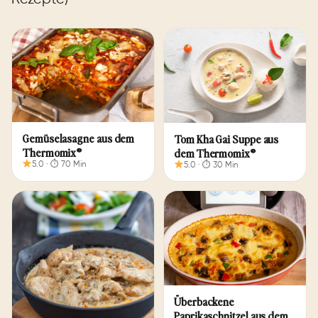
Gemüselasagne aus dem
Tom Kha Gai Suppe aus
Thermomix®
dem Thermomix®
5.0 · ⏱ 70 Min
5.0 · ⏱ 30 Min
Überbackene
Paprikaschnitzel aus dem