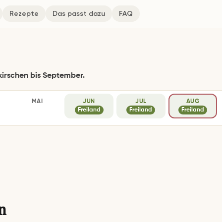
Rezepte
Das passt dazu
FAQ
rkirschen bis September.
MAI
JUN
JUL
AUG
–
Freiland
Freiland
Freiland
n