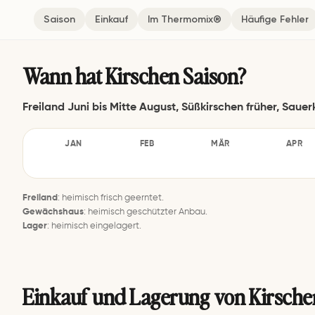
Saison
Einkauf
Im Thermomix®
Häufige Fehler
Wann hat Kirschen Saison?
Freiland Juni bis Mitte August, Süßkirschen früher, Saue
JAN
FEB
MÄR
APR
–
–
–
–
Freiland
: heimisch frisch geerntet.
Gewächshaus
: heimisch geschützter Anbau.
Lager
: heimisch eingelagert.
Einkauf und Lagerung von Kirsche