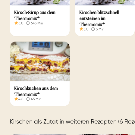
Kirsch-Sirup aus dem
Kirschen blitzschnell
Thermomix®
entsteinen im
Thermomix®
5.0 · ⏱ 645 Min
5.0 · ⏱ 5 Min
Kirschkuchen aus dem
Thermomix®
4.8 · ⏱ 45 Min
Kirschen als Zutat in weiteren Rezepten (6 Rez