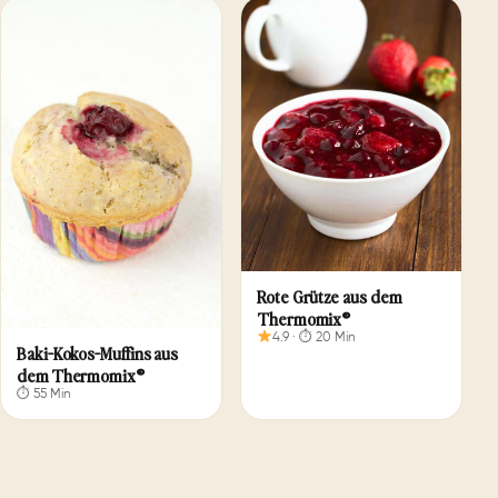
Rote Grütze aus dem
Thermomix®
4.9 · ⏱ 20 Min
Baki-Kokos-Muffins aus
dem Thermomix®
⏱ 55 Min