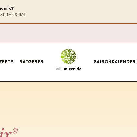
rmomix®
TM31, TM5 & TM6
ZEPTE
RATGEBER
SAISONKALENDER
ix®