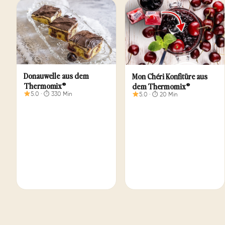
Donauwelle aus dem
Mon Chéri Konfitüre aus
Thermomix®
dem Thermomix®
5.0 · ⏱ 330 Min
5.0 · ⏱ 20 Min