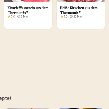
Heiße Kirschen aus dem
Kirsch-Wassereis aus dem
Thermomix®
Thermomix®
5.0 · ⏱ 22 Min
5.0 · ⏱ 3 Min
epte)