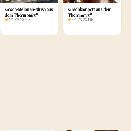
Kirschkompott aus dem
Kirsch-Melonen-Slush aus
Thermomix®
dem Thermomix®
4.9 · ⏱ 20 Min
4.9 · ⏱ 20 Min