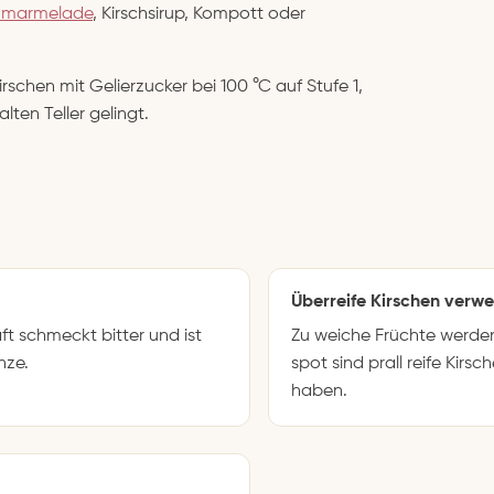
chmarmelade
, Kirschsirup, Kompott oder
schen mit Gelierzucker bei 100 °C auf Stufe 1,
en Teller gelingt.
Überreife Kirschen verw
aft schmeckt bitter und ist
Zu weiche Früchte werden 
nze.
spot sind prall reife Kir
haben.