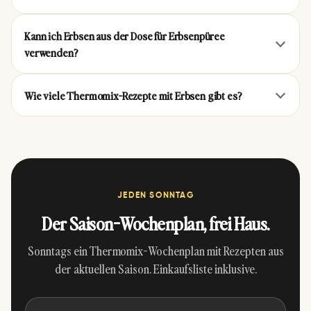
dem Thermomix® (One-
4.8 · ⏱ 55 Min
Pot)
Kann ich Erbsen aus der Dose für Erbsenpüree
4.8 · ⏱ 20 Min
verwenden?
Wie viele Thermomix-Rezepte mit Erbsen gibt es?
Bunter Salat aus dem
Low Carb Leinsamen-
Thermomix®
Quark-Brot aus dem
Thermomix®
4.8 · ⏱ 25 Min
JEDEN SONNTAG
4.8 · ⏱ 75 Min
Der Saison-Wochenplan, frei Haus.
Sonntags ein Thermomix-Wochenplan mit Rezepten aus
der aktuellen Saison. Einkaufsliste inklusive.