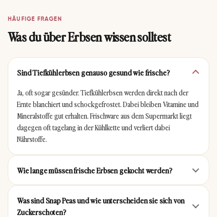
HÄUFIGE FRAGEN
Was du über Erbsen wissen solltest
Sind Tiefkühlerbsen genauso gesund wie frische?
Zwiebelfleisch mit
Nudelsalat mit Thunfisch
Ja, oft sogar gesünder. Tiefkühlerbsen werden direkt nach der
Gemüsereis aus dem
aus dem Thermomix®
Thermomix®
Ernte blanchiert und schockgefrostet. Dabei bleiben Vitamine und
4.9 · ⏱ 30 Min
4.9 · ⏱ 45 Min
Mineralstoffe gut erhalten. Frischware aus dem Supermarkt liegt
dagegen oft tagelang in der Kühlkette und verliert dabei
Nährstoffe.
Wie lange müssen frische Erbsen gekocht werden?
Was sind Snap Peas und wie unterscheiden sie sich von
Schnelles
Hühnerfrikassee aus dem
Zuckerschoten?
Würstchengulasch aus
Thermomix® (All-in-one)