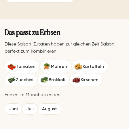
Über-Nacht-Salat aus dem
Thermomix®
⏱ 1460 Min
Das passt zu Erbsen
Diese Saison-Zutaten haben zur gleichen Zeit Saison,
Hackfleischrisotto aus
perfekt zum Kombinieren:
dem Thermomix®
4.9 · ⏱ 40 Min
Tomaten
Möhren
Kartoffeln
Zucchini
Brokkoli
Kirschen
Erbsen im Monatskalender:
Juni
Juli
August
Rigatoni al forno aus dem
Irischer Shepherd´s Pie
Thermomix®
aus dem Thermomix®
4.9 · ⏱ 30 Min
4.9 · ⏱ 85 Min