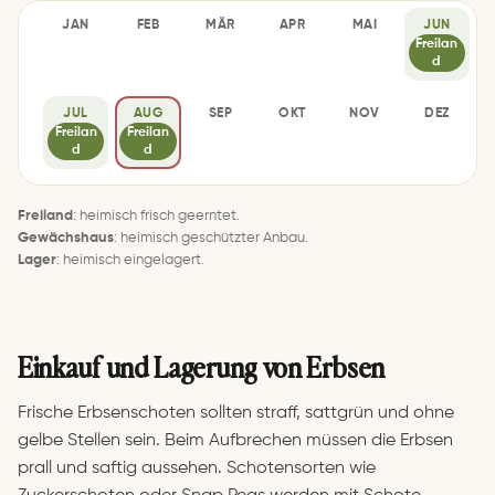
JAN
FEB
MÄR
APR
MAI
JUN
–
–
–
–
–
Freilan
d
JUL
AUG
SEP
OKT
NOV
DEZ
Freilan
Freilan
–
–
–
–
d
d
Freiland
: heimisch frisch geerntet.
Gewächshaus
: heimisch geschützter Anbau.
Lager
: heimisch eingelagert.
Einkauf und Lagerung von Erbsen
Frische Erbsenschoten sollten straff, sattgrün und ohne
gelbe Stellen sein. Beim Aufbrechen müssen die Erbsen
prall und saftig aussehen. Schotensorten wie