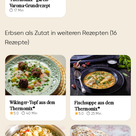
Varoma-Grundrezept
⏱ 17 Min
Erbsen als Zutat in weiteren Rezepten (16
Rezepte)
Wikinger-Topf aus dem
Fischsuppe aus dem
Thermomix®
Thermomix®
5.0 · ⏱ 40 Min
5.0 · ⏱ 25 Min