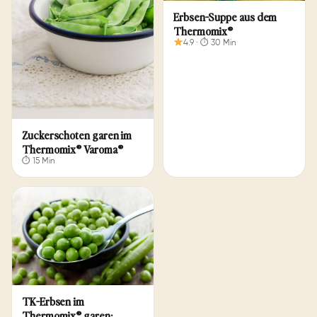
Erbsen-Suppe aus dem
Thermomix®
4.9 · ⏱ 30 Min
Zu­cker­scho­ten ga­ren im
Thermomix® Varoma®
⏱ 15 Min
TK-Erbsen im
Thermomix® garen: