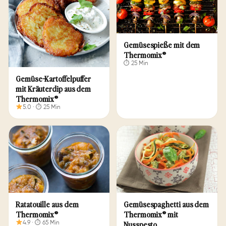
Ge­mü­se­spie­ße mit dem
Thermomix®
⏱ 25 Min
Ge­mü­se-Kar­tof­felpuf­fer
mit Kräu­ter­dip aus dem
Thermomix®
5.0 · ⏱ 25 Min
Ratatouille aus dem
Gemüsespaghetti aus dem
Thermomix®
Thermomix® mit
Nusspesto
4.9 · ⏱ 65 Min