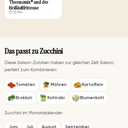
Thermomix® und der
Heißluftfritteuse
⏱ 25 Min
Das passt zu Zucchini
Diese Saison-Zutaten haben zur gleichen Zeit Saison,
perfekt zum Kombinieren:
Tomaten
Möhren
Kartoffeln
Brokkoli
Kohlrabi
Blumenkohl
Zucchini im Monatskalender:
Juni
Juli
August
September