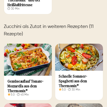
Heißluftfritteuse
⏱ 30 Min
Zucchini als Zutat in weiteren Rezepten (11
Rezepte)
Schnelle Sommer-
Spaghetti aus dem
Ge­mü­se­auf­lauf To­ma­te-
Thermomix®
Moz­za­rel­la aus dem
Thermomix®
5.0 · ⏱ 30 Min
5.0 · ⏱ 45 Min