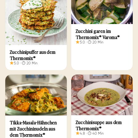
Zuc­chi­ni ga­ren im
Thermomix® Varoma®
5.0 · ⏱ 20 Min
Zucchinipuffer aus dem
Thermomix®
5.0 · ⏱ 20 Min
Zucchinisuppe aus dem
Tikka-Masala-Hähnchen
Thermomix®
mit Zucchininudeln aus
dem Thermomix®
4.8 · ⏱ 40 Min