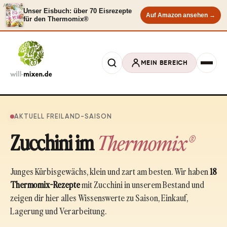
Anzeige
Unser Eisbuch: über 70 Eisrezepte
Auf Amazon ansehen →
für den Thermomix®
MEIN BEREICH
AKTUELL FREILAND-SAISON
Zucchini im
Thermomix®
Junges Kürbisgewächs, klein und zart am besten. Wir haben
18
Thermomix-Rezepte
mit Zucchini in unserem Bestand und
zeigen dir hier alles Wissenswerte zu Saison, Einkauf,
Lagerung und Verarbeitung.