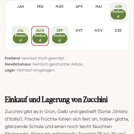
JAN
FEB
MÄR
APR
MAI
JUN
–
–
–
–
–
Freilan
d
JUL
AUG
SEP
OKT
NOV
DEZ
Freilan
Freilan
Freilan
–
–
–
d
d
d
Freiland
: heimisch frisch geerntet.
Gewächshaus
: heimisch geschützter Anbau.
Lager
: heimisch eingelagert.
Einkauf und Lagerung von Zucchini
Zucchini gibt es in Grün, Gelb und gestreift (Sorte ‚Striato
d’Italia‘). Frische Früchte fühlen sich fest an, haben glatte,
glänzende Schale und einen noch leicht feuchten