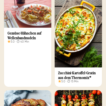
Gemüse-Hähnchen auf
Wellenbandnudeln
5.0 · ⏱ 40 Min
Zuc­chi­ni-Kar­tof­fel-Gra­tin
aus dem Thermomix®
5.0 · ⏱ 15 Min