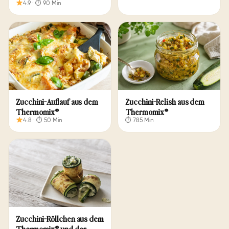
4.9 · ⏱ 90 Min
Zucchini-Auflauf aus dem
Zucchini-Relish aus dem
Thermomix®
Thermomix®
4.8 · ⏱ 50 Min
⏱ 785 Min
Zucchini-Röllchen aus dem
Thermomix® und der