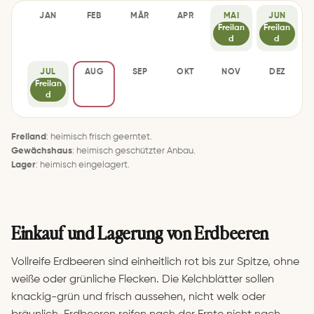
JAN
FEB
MÄR
APR
MAI
JUN
–
–
–
–
Freilan
Freilan
d
d
JUL
AUG
SEP
OKT
NOV
DEZ
Freilan
–
–
–
–
–
d
Freiland
: heimisch frisch geerntet.
Gewächshaus
: heimisch geschützter Anbau.
Lager
: heimisch eingelagert.
Einkauf und Lagerung von Erdbeeren
Vollreife Erdbeeren sind einheitlich rot bis zur Spitze, ohne
weiße oder grünliche Flecken. Die Kelchblätter sollen
knackig-grün und frisch aussehen, nicht welk oder