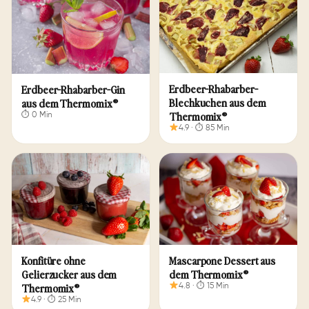
Erdbeermarmelade aus
Schnelles Erdbeer-Softeis
Erdbeer-Rhabarber-
Erdbeer-Rhabarber-Gin
dem Thermomix®
aus dem Thermomix®
Blechkuchen aus dem
aus dem Thermomix®
4.9 · ⏱ 23 Min
5.0 · ⏱ 10 Min
Thermomix®
⏱ 0 Min
4.9 · ⏱ 85 Min
Erdbeer-Dessert aus dem
Erdbeer-Mango-Sekt aus
Thermomix® mit
dem Thermomix®
Konfitüre ohne
Mascarpone Dessert aus
Frischkäse
4.9 · ⏱ 20 Min
Gelierzucker aus dem
dem Thermomix®
4.9 · ⏱ 20 Min
Thermomix®
4.8 · ⏱ 15 Min
4.9 · ⏱ 25 Min