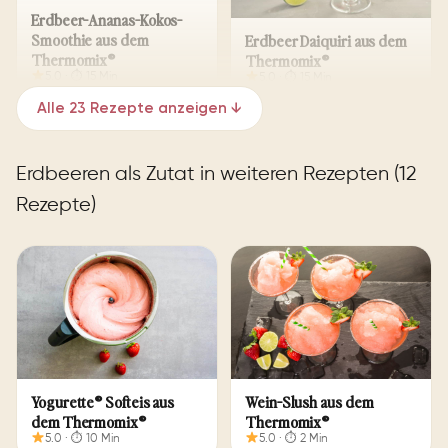
Erdbeer-Ananas-Kokos-
Smoothie aus dem
Erdbeer Daiquiri aus dem
Thermomix®
Thermomix®
5.0 · ⏱ 15 Min
5.0 · ⏱ 15 Min
Alle 23 Rezepte anzeigen ↓
Erdbeeren als Zutat in weiteren Rezepten (12
Rezepte)
Erdbeer-Käsekuchen ohne
Schneller Erdbeerquark
Backen aus dem
aus dem Thermomix®
Thermomix®
⏱ 7 Min
5.0 · ⏱ 265 Min
Yogurette® Softeis aus
Wein-Slush aus dem
dem Thermomix®
Thermomix®
5.0 · ⏱ 10 Min
5.0 · ⏱ 2 Min