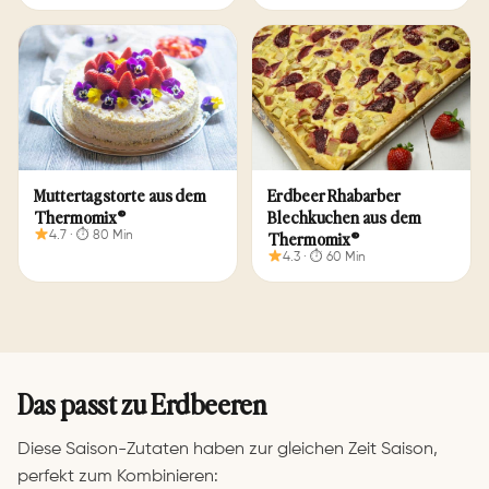
Schnelles Erdbeereis aus
Erdbeerketchup aus dem
dem Thermomix®
Thermomix®
Muttertagstorte aus dem
Erdbeer Rhabarber
4.9 · ⏱ 3 Min
4.8 · ⏱ 15 Min
Thermomix®
Blechkuchen aus dem
Thermomix®
4.7 · ⏱ 80 Min
4.3 · ⏱ 60 Min
Das passt zu Erdbeeren
Erdbeerkuchen aus dem
Erdbeer-Milchshake
Thermomix®
aus dem Thermomix®
4.8 · ⏱ 40 Min
4.7 · ⏱ 5 Min
Diese Saison-Zutaten haben zur gleichen Zeit Saison,
perfekt zum Kombinieren: