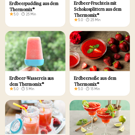
Erdbeer-Fruchteis mit
Erdbeerpudding aus dem
Schokosplittern aus dem
Thermomix®
Thermomix®
5.0 · ⏱ 25 Min
5.0 · ⏱ 25 Min
Erdbeer-Wassereis aus
Erdbeersoße aus dem
dem Thermomix®
Thermomix®
5.0 · ⏱ 5 Min
5.0 · ⏱ 15 Min