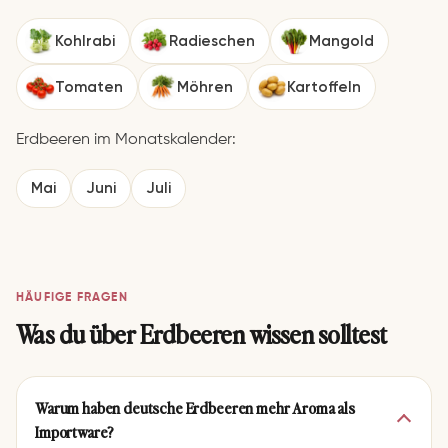
Kohlrabi
Radieschen
Mangold
Tomaten
Möhren
Kartoffeln
Erdbeeren im Monatskalender:
Erdbeer-Tiramisu aus
dem Thermomix®
Mai
Juni
Juli
4.6 · ⏱ 210 Min
HÄUFIGE FRAGEN
Was du über Erdbeeren wissen solltest
Warum haben deutsche Erdbeeren mehr Aroma als
Importware?